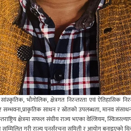
स्कृतिक, भौगोलिक, क्षेत्रगत निरन्तरता एवं ऐतिहासिक निर
्था र सम्भवना,प्राकृतिक साधन र स्रोतको उपलब्धता, मानव सं
अंन्तराष्ट्रिय क्षेत्रमा सफल संघीय राज्य भएका वेल्जियम, स्विजरल्य
समेत सम्मिलित गरी राज्य पुनर्संरचना समिती र आयोग बनाइएको थि