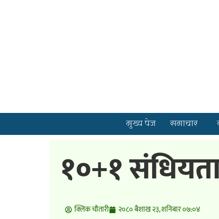
मुख्य पेज
समाचार
१०+१ संधियता 
क्लिक चाैतारी
२०८० बैशाख २३, शनिबार ०७:०४