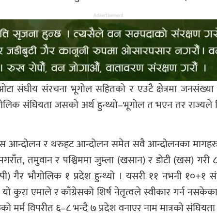
Advertisement
 संघीय संरचना भूगोल सहितको र एउटै क्षेत्रमा जनसंख्या
िक संघियता जसको अर्थ हुन्थ्यो–भूगोल त भएन तर राज्यले द
मधेस आन्दोलन र थरुहट आन्दोलन समेत सवै आन्दोलनका मागह
का) मगराँत, तमुवान र पश्चिममा जुम्ला (खसान) र डोटी (खस) ग
ी) गैर भौगोलिक १ प्रदेश हुन्थ्यो । यसरी ११ नभनी १०+१ संघीय
 यो कुरा एमाले र काँग्रेसको शिर्ष नेतृत्वले स्वीकार गर्न नस
ो मर्म विपरीत ६–८ भन्दै ७ प्रदेश वनाएर नाम मात्रको संघियता 