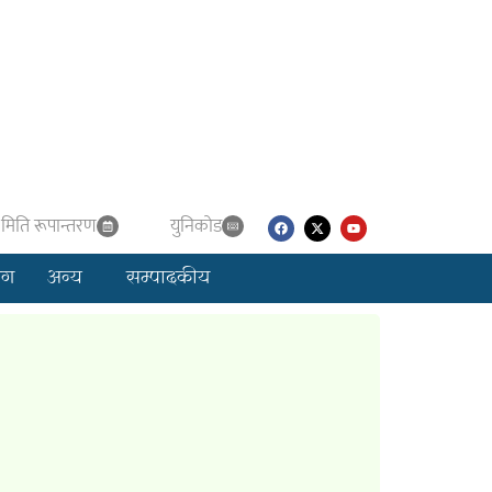
मिति रूपान्तरण
युनिकाेड
लग
अन्य
सम्पादकीय