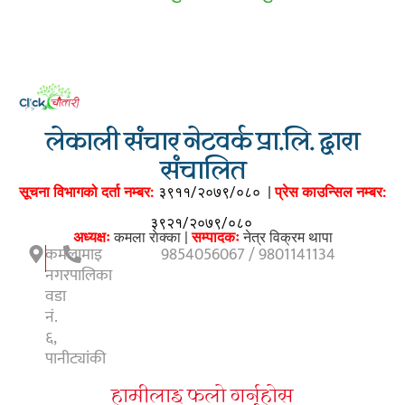
लेकाली संचार नेटवर्क प्रा.लि. द्वारा
संचालित
सूचना विभागको दर्ता नम्बर:
३९११/२०७९/०८०
|
प्रेस काउन्सिल नम्बर:
३९२१/२०७९/०८०
अध्यक्षः
कमला राेक्का |
सम्पादकः
नेत्र विक्रम थापा
कमलामाइ
9854056067 / 9801141134
नगरपालिका
वडा
नं.
६,
पानीट्यांकी
हामीलाइ फलाे गर्नुहाेस