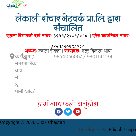
लेकाली संचार नेटवर्क प्रा.लि. द्वारा
संचालित
सूचना विभागको दर्ता नम्बर:
३९११/२०७९/०८०
|
प्रेस काउन्सिल नम्बर:
३९२१/२०७९/०८०
अध्यक्षः
कमला राेक्का |
सम्पादकः
नेत्र विक्रम थापा
कमलामाइ
9854056067 / 9801141134
नगरपालिका
वडा
नं.
६,
पानीट्यांकी
हामीलाइ फलाे गर्नुहाेस
Copyright © 2026 Click Chautari
Developed By:
Bibash Thapa