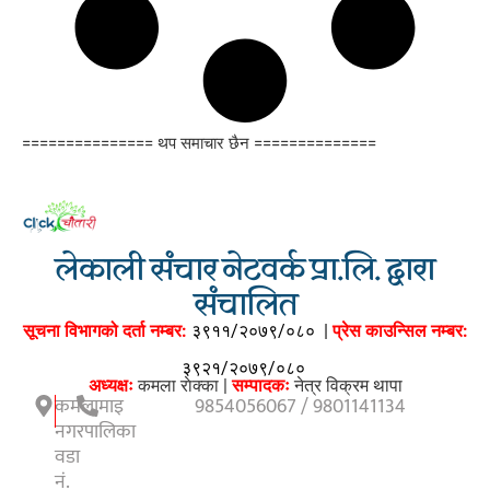
=============== थप समाचार छैन ==============
लेकाली संचार नेटवर्क प्रा.लि. द्वारा
संचालित
सूचना विभागको दर्ता नम्बर:
३९११/२०७९/०८०
|
प्रेस काउन्सिल नम्बर:
३९२१/२०७९/०८०
अध्यक्षः
कमला राेक्का |
सम्पादकः
नेत्र विक्रम थापा
कमलामाइ
9854056067 / 9801141134
नगरपालिका
वडा
नं.