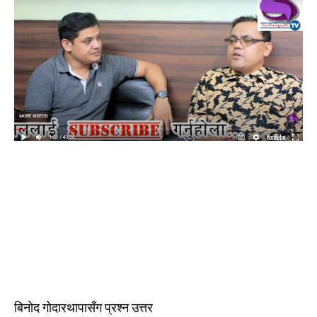
बिनाेद गाेदारथापासँग प्रश्न उत्तर