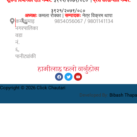
सूचना विभागको दर्ता नम्बर:
३९११/२०७९/०८०
|
प्रेस काउन्सिल नम्बर:
३९२१/२०७९/०८०
अध्यक्षः
कमला राेक्का |
सम्पादकः
नेत्र विक्रम थापा
कमलामाइ
9854056067 / 9801141134
नगरपालिका
वडा
नं.
६,
पानीट्यांकी
हामीलाइ फलाे गर्नुहाेस
Copyright © 2026 Click Chautari
Developed By:
Bibash Thapa