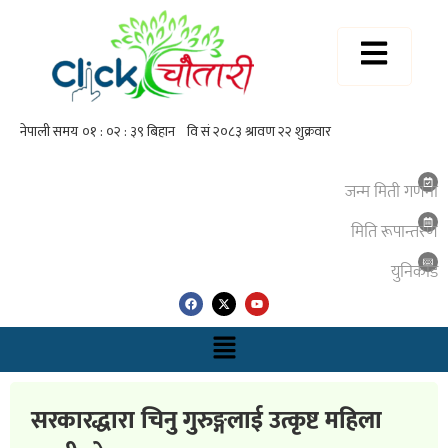
जन्म मिती गणना
मिति रूपान्तरण
युनिकाेड
सरकारद्धारा चिनु गुरुङ्गलाई उत्कृष्ट महिला