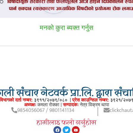
मनकाे कुरा ब्यक्त गर्नुस
ली संचार नेटवर्क प्रा.लि. द्वारा सं
विभागको दर्ता नम्बर:
३९११/२०७९/०८०
|
प्रेस काउन्सिल नम्बर:
३९२१/२०७
अध्यक्षः
कमला राेक्का |
सम्पादकः
नेत्र विक्रम थापा
9854056067 / 9801141134
clickchau
हामीलाइ फलाे गर्नुहाेस