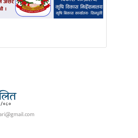
चालित
९/०८०
tari@gmail.com