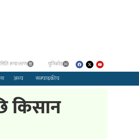
मिति रूपान्तरण
युनिकाेड
लग
अन्य
सम्पादकीय
छि किसान