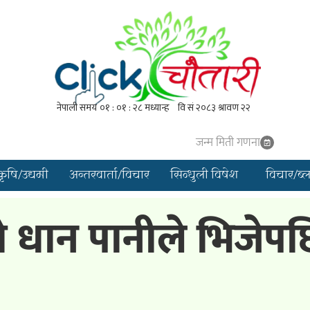
जन्म मिती गणना
कृषि/उद्यमी
अन्तरवार्ता/विचार
सिन्धुली विषेश
विचार/ब्
ो धान पानीले भिजेप