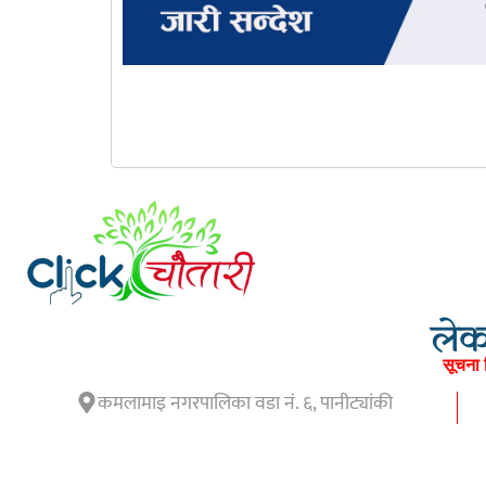
लेका
सूचना 
कमलामाइ नगरपालिका वडा नं. ६, पानीट्यांकी