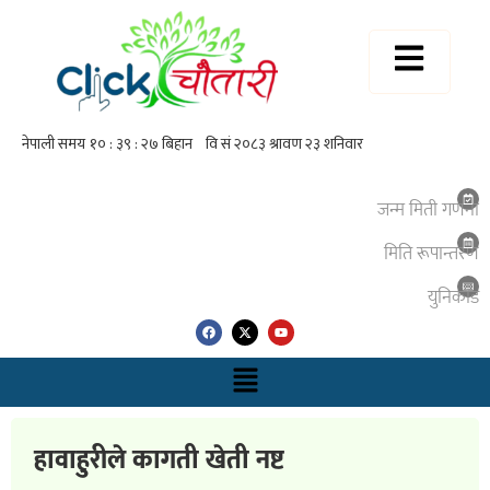
जन्म मिती गणना
मिति रूपान्तरण
युनिकाेड
हावाहुरीले कागती खेती नष्ट