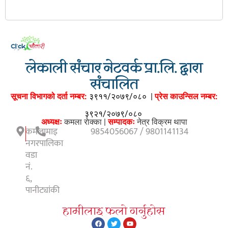
लेकाली संचार नेटवर्क प्रा.लि. द्वारा
संचालित
सूचना विभागको दर्ता नम्बर:
३९११/२०७९/०८०
|
प्रेस काउन्सिल नम्बर:
३९२१/२०७९/०८०
अध्यक्षः
कमला राेक्का |
सम्पादकः
नेत्र विक्रम थापा
कमलामाइ
9854056067 / 9801141134
नगरपालिका
वडा
नं.
६,
पानीट्यांकी
हामीलाइ फलाे गर्नुहाेस