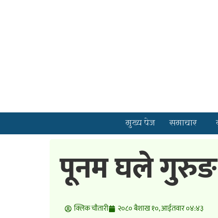
मुख्य पेज
समाचार
पूनम घले गुरुङ
क्लिक चाैतारी
२०८० बैशाख १०, आईतवार ०४:४३