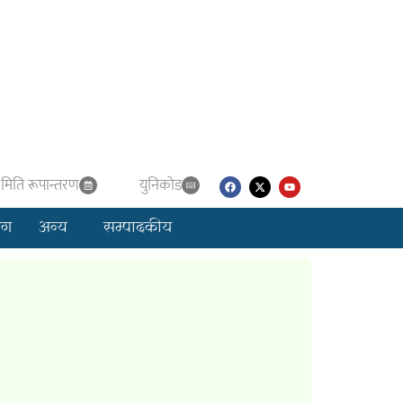
मिति रूपान्तरण
युनिकाेड
लग
अन्य
सम्पादकीय