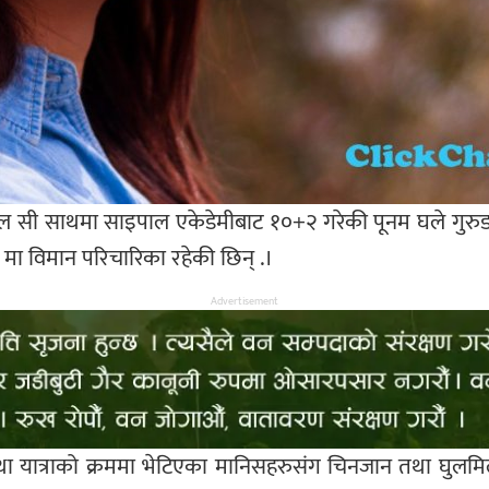
एल सी साथमा साइपाल एकेडेमीबाट १०+२ गरेकी पूनम घले गुर
मा विमान परिचारिका रहेकी छिन् .।
Advertisement
ात्रा तथा यात्राको क्रममा भेटिएका मानिसहरुसंग चिनजान तथा घुलमि