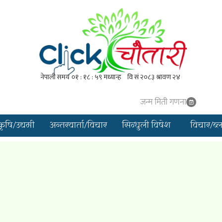
जन्म मिती गणना
कृषि/उद्यमी
अन्तरवार्ता/विचार
सिन्धुली विषेश
विचार/ब्