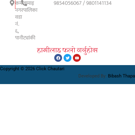
कमलामाइ
9854056067 / 9801141134
नगरपालिका
वडा
नं.
६,
पानीट्यांकी
हामीलाइ फलाे गर्नुहाेस
Copyright © 2026 Click Chautari
Developed By:
Bibash Thapa