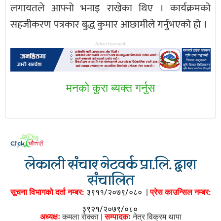
लगायतले आफ्नो भनाइ राखेका थिए । कार्यक्रमको
सहजीकरण पत्रकार बुद्ध कुमार आछामीले गर्नुभएको हो ।
Advertisement
मनकाे कुरा ब्यक्त गर्नुस
लेकाली संचार नेटवर्क प्रा.लि. द्वारा
संचालित
सूचना विभागको दर्ता नम्बर:
३९११/२०७९/०८०
|
प्रेस काउन्सिल नम्बर:
३९२१/२०७९/०८०
अध्यक्षः
कमला राेक्का |
सम्पादकः
नेत्र विक्रम थापा