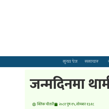
मुख्य पेज
समाचार
जन्मदिनमा थामी 
क्लिक चाैतारी
२०८१ पुष १५, सोमबार १३:१८