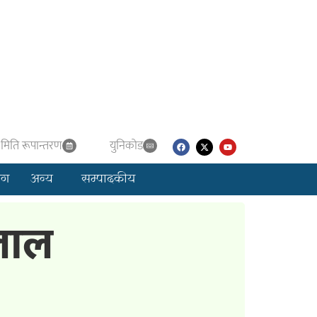
मिति रूपान्तरण
युनिकाेड
लग
अन्य
सम्पादकीय
रलाल