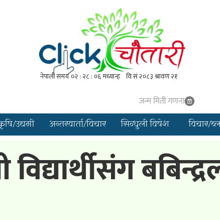
जन्म मिती गणना
कृषि/उद्यमी
अन्तरवार्ता/विचार
सिन्धुली विषेश
विचार/ब्
विद्यार्थीसंग बबिन्द्