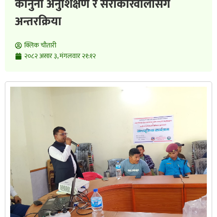
कानुनी अनुशिक्षण र सरोकारवालासँग
अन्तरक्रिया
क्लिक चाैतारी
२०८२ असार ३, मंगलवार २१:१२