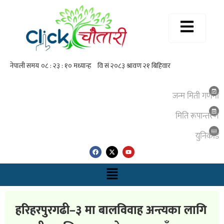
जन्म मिती गणना
मिति रूपान्तरण
युनिकाेड
हरिहरपुरगढी–३ मा बालविवाह अन्त्यका लागि