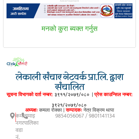
Advertisement
मनकाे कुरा ब्यक्त गर्नुस
लेकाली संचार नेटवर्क प्रा.लि. द्वारा
संचालित
सूचना विभागको दर्ता नम्बर:
३९११/२०७९/०८०
|
प्रेस काउन्सिल नम्बर:
३९२१/२०७९/०८०
अध्यक्षः
कमला राेक्का |
सम्पादकः
नेत्र विक्रम थापा
कमलामाइ
9854056067 / 9801141134
नगरपालिका
वडा
नं.