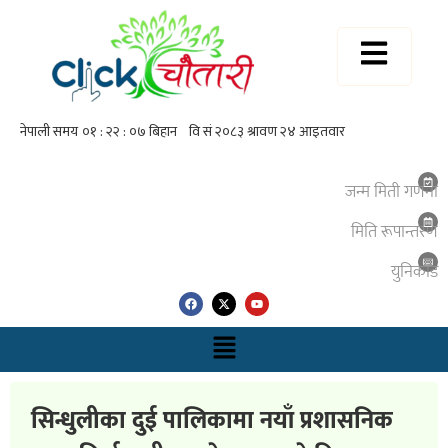
जन्म मिती गणना
मिति रूपान्तरण
युनिकाेड
सिन्धुलीका दुई पालिकामा नयाँ प्रशासनिक