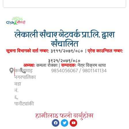
लेकाली संचार नेटवर्क प्रा.लि. द्वारा
संचालित
सूचना विभागको दर्ता नम्बर:
३९११/२०७९/०८०
|
प्रेस काउन्सिल नम्बर:
३९२१/२०७९/०८०
अध्यक्षः
कमला राेक्का |
सम्पादकः
नेत्र विक्रम थापा
कमलामाइ
9854056067 / 9801141134
नगरपालिका
वडा
नं.
६,
पानीट्यांकी
हामीलाइ फलाे गर्नुहाेस