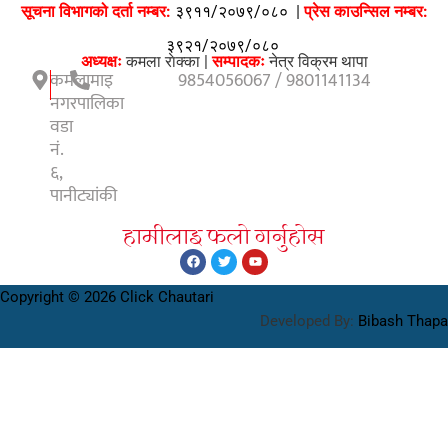
सूचना विभागको दर्ता नम्बर:
३९११/२०७९/०८०
|
प्रेस काउन्सिल नम्बर:
३९२१/२०७९/०८०
अध्यक्षः
कमला राेक्का |
सम्पादकः
नेत्र विक्रम थापा
कमलामाइ
9854056067 / 9801141134
नगरपालिका
वडा
नं.
६,
पानीट्यांकी
हामीलाइ फलाे गर्नुहाेस
Copyright © 2026 Click Chautari
Developed By:
Bibash Thapa