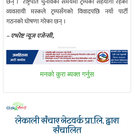
छन् । राष्ट्रपति चुनावको समयमा ट्रम्पका सहयोगी रहेका
व्यवसायी मस्कले ट्रम्पसँगको विवादपछि नयाँ पार्टी
गठनको घोषणा गरेका छन् ।
– एभरेष्ट न्यूज एजेन्सी,
Advertisement
मनकाे कुरा ब्यक्त गर्नुस
लेकाली संचार नेटवर्क प्रा.लि. द्वारा
संचालित