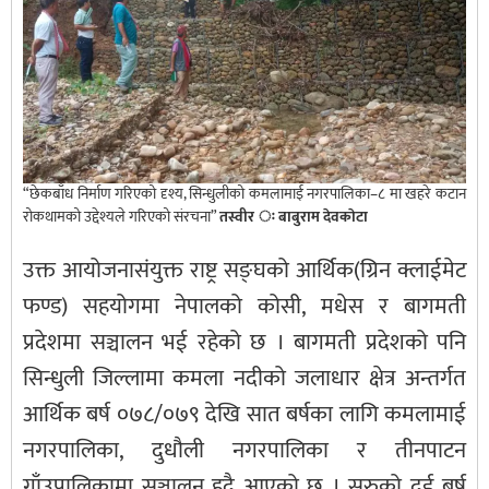
“छेकबाँध निर्माण गरिएको दृश्य, सिन्धुलीको कमलामाई नगरपालिका–८ मा खहरे कटान
रोकथामको उद्देश्यले गरिएको संरचना”
तस्वीर ः बाबुराम देवकाेटा
उक्त आयोजनासंयुक्त राष्ट्र सङ्घको आर्थिक(ग्रिन क्लाईमेट
फण्ड) सहयोगमा नेपालको कोसी, मधेस र बागमती
प्रदेशमा सञ्चालन भई रहेको छ । बागमती प्रदेशको पनि
सिन्धुली जिल्लामा कमला नदीको जलाधार क्षेत्र अन्तर्गत
आर्थिक बर्ष ०७८/०७९ देखि सात बर्षका लागि कमलामाई
नगरपालिका, दुधौली नगरपालिका र तीनपाटन
गाँउपालिकामा सञ्चालन हुदै आएको छ । सुरुको दुई बर्ष