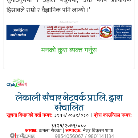
हिसाबले राम्रो र वैज्ञानिक पनि लाग्यो ।’
Advertisement
मनकाे कुरा ब्यक्त गर्नुस
लेकाली संचार नेटवर्क प्रा.लि. द्वारा
संचालित
सूचना विभागको दर्ता नम्बर:
३९११/२०७९/०८०
|
प्रेस काउन्सिल नम्बर:
३९२१/२०७९/०८०
अध्यक्षः
कमला राेक्का |
सम्पादकः
नेत्र विक्रम थापा
कमलामाइ
9854056067 / 9801141134