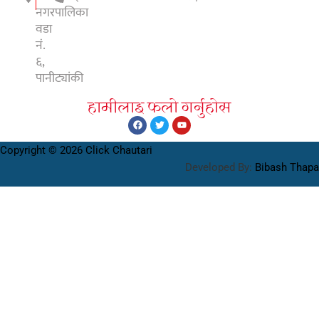
नगरपालिका
वडा
नं.
६,
पानीट्यांकी
हामीलाइ फलाे गर्नुहाेस
Copyright © 2026 Click Chautari
Developed By:
Bibash Thapa