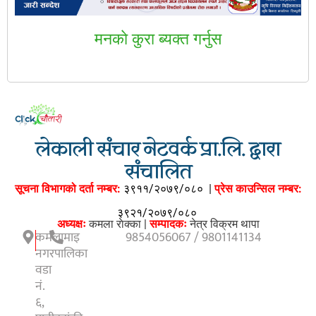
मनकाे कुरा ब्यक्त गर्नुस
लेकाली संचार नेटवर्क प्रा.लि. द्वारा
संचालित
सूचना विभागको दर्ता नम्बर:
३९११/२०७९/०८०
|
प्रेस काउन्सिल नम्बर:
३९२१/२०७९/०८०
अध्यक्षः
कमला राेक्का |
सम्पादकः
नेत्र विक्रम थापा
कमलामाइ
9854056067 / 9801141134
नगरपालिका
वडा
नं.
६,