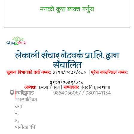
मनकाे कुरा ब्यक्त गर्नुस
लेकाली संचार नेटवर्क प्रा.लि. द्वारा
संचालित
सूचना विभागको दर्ता नम्बर:
३९११/२०७९/०८०
|
प्रेस काउन्सिल नम्बर:
३९२१/२०७९/०८०
अध्यक्षः
कमला राेक्का |
सम्पादकः
नेत्र विक्रम थापा
कमलामाइ
9854056067 / 9801141134
नगरपालिका
वडा
नं.
६,
पानीट्यांकी