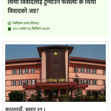
लामो विवादलाई टुंग्याउने फैसलाः के थियो
विवादको जड?
नेत्रविक्रम थापा (विवश)
२०८२ असार १९, बिहीबार ०७:१५
काठमाडौँ, असार १९ ।