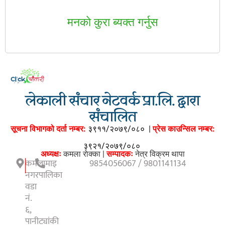
मनकाे कुरा ब्यक्त गर्नुस
लेकाली संचार नेटवर्क प्रा.लि. द्वारा
संचालित
सूचना विभागको दर्ता नम्बर:
३९११/२०७९/०८०
|
प्रेस काउन्सिल नम्बर:
३९२१/२०७९/०८०
अध्यक्षः
कमला राेक्का |
सम्पादकः
नेत्र विक्रम थापा
कमलामाइ
9854056067 / 9801141134
नगरपालिका
वडा
नं.
६,
पानीट्यांकी