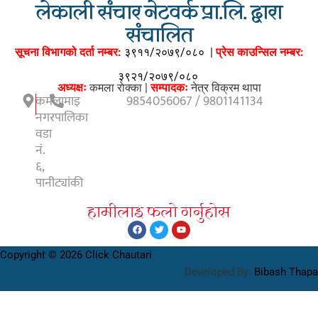
लेकाली संचार नेटवर्क प्रा.लि. द्वारा
संचालित
सूचना विभागको दर्ता नम्बर:
३९११/२०७९/०८०
|
प्रेस काउन्सिल नम्बर:
३९२१/२०७९/०८०
अध्यक्षः
कमला राेक्का |
सम्पादकः
नेत्र विक्रम थापा
कमलामाइ
9854056067 / 9801141134
नगरपालिका
वडा
नं.
६,
पानीट्यांकी
हामीलाइ फलाे गर्नुहाेस
Copyright © 2026 Click Chautari
Developed By:
Bibash Thapa