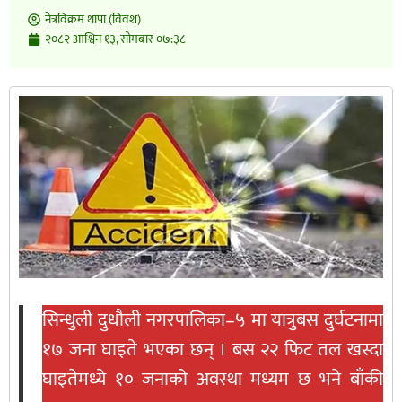
नेत्रविक्रम थापा (विवश)
२०८२ आश्विन १३, सोमबार ०७:३८
सिन्धुली दुधौली नगरपालिका–५ मा यात्रुबस दुर्घटनामा
१७ जना घाइते भएका छन् । बस २२ फिट तल खस्दा
घाइतेमध्ये १० जनाको अवस्था मध्यम छ भने बाँकी