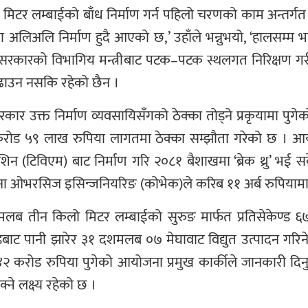
िटर लम्बाईको बाँध निर्माण गर्न पहिलो चरणको काम अन्तर्गत 
ना अलिअलि निर्माण हुदै आएको छ,’ उहाँले भन्नुभयो, ‘हालसम्म
रकारको विभागिय मन्त्रीबाट पटक–पटक स्थलगत निरिक्षण गरी बा
बढाउन नसकि रहेको छैन ।
कार उक्त निर्माण व्यवसायिसँगको ठेक्का तोड्ने प्रकृयामा प
 करोड ५९ लाख रुपिया लागतमा ठेक्का सम्झौता गरेको छ । 
मेशिन (टिविएम) बाट निर्माण गरि २०८१ बैशाखमा ‘ब्रेक थ्रु’ 
ाइना ओभरसिज इसिन्जनियरिङ (कोभेक)ले करिब ११ अर्ब रुपियामा
लब तीन किलो मिटर लम्बाईको सुरुङ मार्फत प्रतिसेकेण्ड ६७
बाट पानी झारेर ३१ दशमलब ०७ मेघावाट विद्युत उत्पादन गर
 ४२ करोड रुपिया पुगेको आयोजना प्रमुख कार्कीले जानकारी द
े लक्ष्य रहेको छ ।