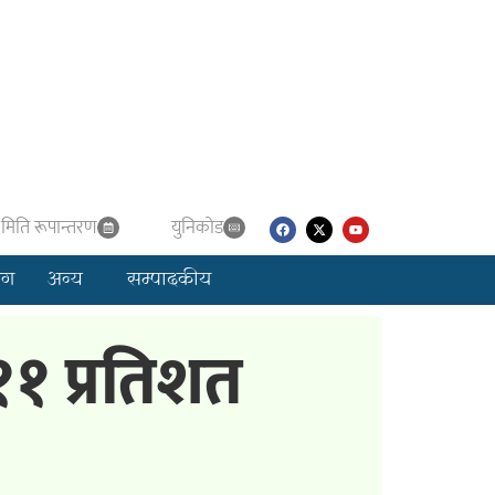
मिति रूपान्तरण
युनिकाेड
लग
अन्य
सम्पादकीय
११ प्रतिशत