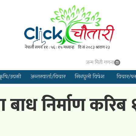
जन्म मिती गणना
कृषि/उद्यमी
अन्तरवार्ता/विचार
सिन्धुली विषेश
विचार/ब्
 बाध निर्माण करिब 