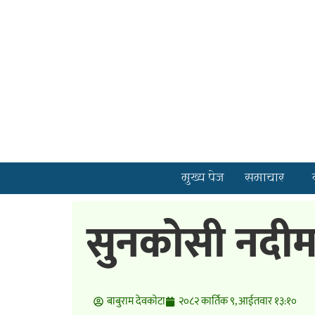
मुख्य पेज
समाचार
सुनकोसी नदीमा
बाबुराम देवकाेटा
२०८२ कार्तिक ९, आईतवार १३:१०