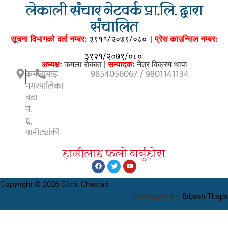
लेकाली संचार नेटवर्क प्रा.लि. द्वारा
संचालित
सूचना विभागको दर्ता नम्बर:
३९११/२०७९/०८०
|
प्रेस काउन्सिल नम्बर:
३९२१/२०७९/०८०
अध्यक्षः
कमला राेक्का |
सम्पादकः
नेत्र विक्रम थापा
कमलामाइ
9854056067 / 9801141134
नगरपालिका
वडा
नं.
६,
पानीट्यांकी
हामीलाइ फलाे गर्नुहाेस
Copyright © 2026 Click Chautari
Developed By:
Bibash Thapa