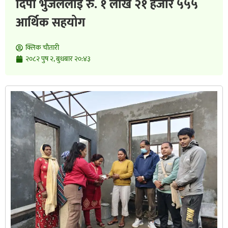
दिपा भुजेललाई रु. १ लाख २१ हजार ५५५
आर्थिक सहयोग
क्लिक चाैतारी
२०८२ पुष २, बुधबार २०:४३