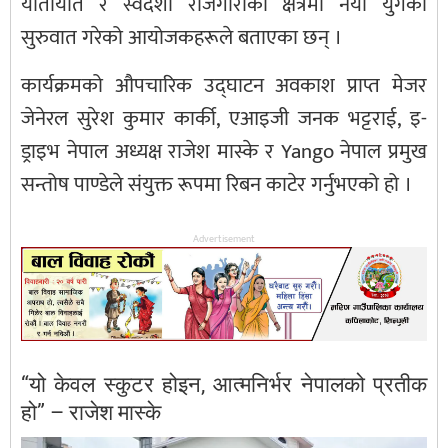
यातायात र स्वदेशी रोजगारीको क्षेत्रमा नयाँ युगको
सुरुवात गरेको आयोजकहरूले बताएका छन् ।
कार्यक्रमको औपचारिक उद्घाटन अवकाश प्राप्त मेजर
जेनेरल सुरेश कुमार कार्की, एआइजी जनक भट्टराई, इ-
ड्राइभ नेपाल अध्यक्ष राजेश मास्के र Yango नेपाल प्रमुख
सन्तोष पाण्डेले संयुक्त रूपमा रिबन काटेर गर्नुभएको हो ।
Advertisement
“यो केवल स्कुटर होइन, आत्मनिर्भर नेपालको प्रतीक
हो” – राजेश मास्के