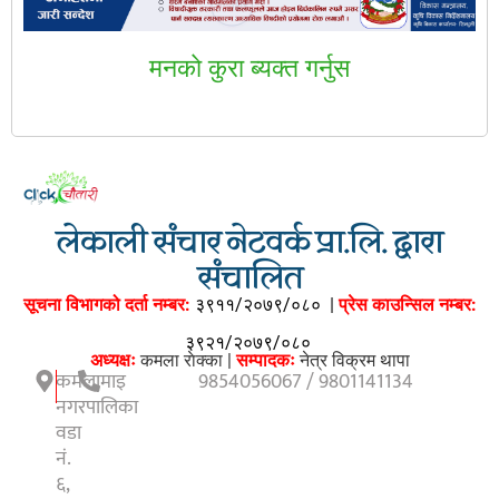
मनकाे कुरा ब्यक्त गर्नुस
लेकाली संचार नेटवर्क प्रा.लि. द्वारा
संचालित
सूचना विभागको दर्ता नम्बर:
३९११/२०७९/०८०
|
प्रेस काउन्सिल नम्बर:
३९२१/२०७९/०८०
अध्यक्षः
कमला राेक्का |
सम्पादकः
नेत्र विक्रम थापा
कमलामाइ
9854056067 / 9801141134
नगरपालिका
वडा
नं.
६,