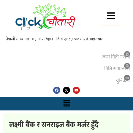
जन्म मिती गणना
मिति रूपान्तरण
युनिकाेड
लक्ष्मी बैंक र सनराइज बैंक मर्जर हुँदै