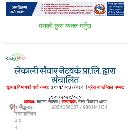
मनकाे कुरा ब्यक्त गर्नुस
लेकाली संचार नेटवर्क प्रा.लि. द्वारा
संचालित
सूचना विभागको दर्ता नम्बर:
३९११/२०७९/०८०
|
प्रेस काउन्सिल नम्बर:
३९२१/२०७९/०८०
अध्यक्षः
कमला राेक्का |
सम्पादकः
नेत्र विक्रम थापा
कमलामाइ
9854056067 / 9801141134
नगरपालिका
वडा
नं.