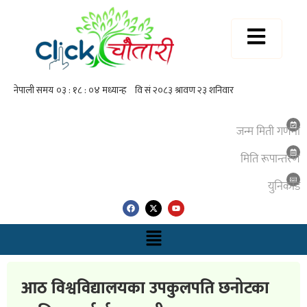
जन्म मिती गणना
मिति रूपान्तरण
युनिकाेड
आठ विश्वविद्यालयका उपकुलपति छनोटका