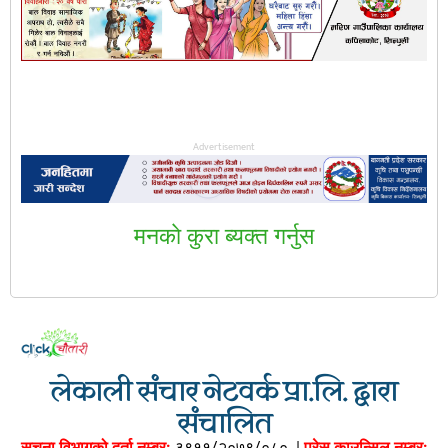
Advertisement
मनकाे कुरा ब्यक्त गर्नुस
लेकाली संचार नेटवर्क प्रा.लि. द्वारा
संचालित
सूचना विभागको दर्ता नम्बर:
३९११/२०७९/०८०
|
प्रेस काउन्सिल नम्बर: