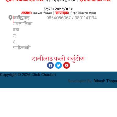
३९२१/२०७९/०८०
अध्यक्षः
कमला राेक्का |
सम्पादकः
नेत्र विक्रम थापा
कमलामाइ
9854056067 / 9801141134
नगरपालिका
वडा
नं.
६,
पानीट्यांकी
हामीलाइ फलाे गर्नुहाेस
Copyright © 2026 Click Chautari
Developed By:
Bibash Thapa