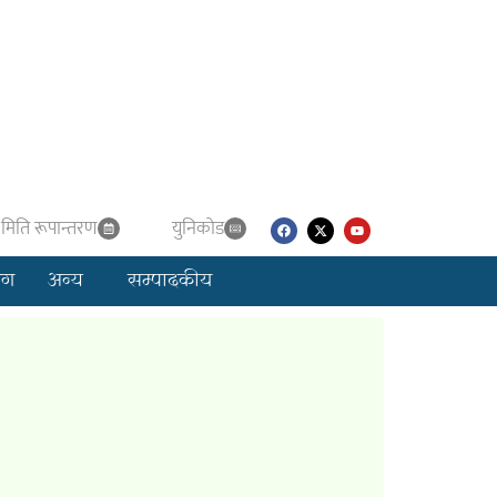
मिति रूपान्तरण
युनिकाेड
लग
अन्य
सम्पादकीय