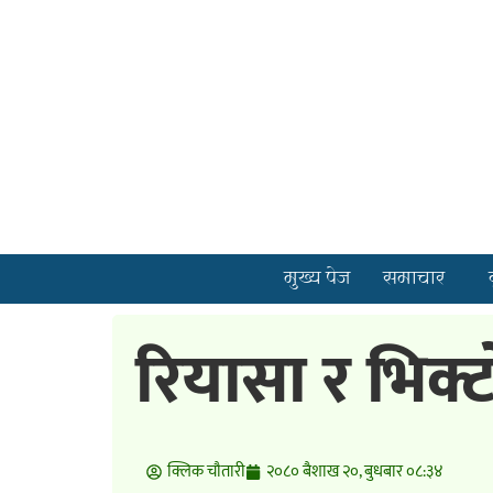
मुख्य पेज
समाचार
रियासा र भिक्ट
क्लिक चाैतारी
२०८० बैशाख २०, बुधबार ०८:३४