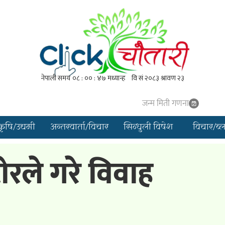
जन्म मिती गणना
कृषि/उद्यमी
अन्तरवार्ता/विचार
सिन्धुली विषेश
विचार/ब्
ोरले गरे विवाह