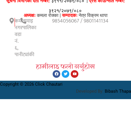
सूचना विभागको दर्ता नम्बर:
३९११/२०७९/०८०
|
प्रेस काउन्सिल नम्बर:
३९२१/२०७९/०८०
अध्यक्षः
कमला राेक्का |
सम्पादकः
नेत्र विक्रम थापा
कमलामाइ
9854056067 / 9801141134
नगरपालिका
वडा
नं.
६,
पानीट्यांकी
हामीलाइ फलाे गर्नुहाेस
Copyright © 2026 Click Chautari
Developed By:
Bibash Thapa