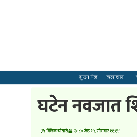
मुख्य पेज
समाचार
घटेन नवजात शि
क्लिक चाैतारी
२०८० जेष्ठ १५, सोमबार ११:१४