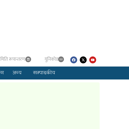
मिति रूपान्तरण
युनिकाेड
लग
अन्य
सम्पादकीय