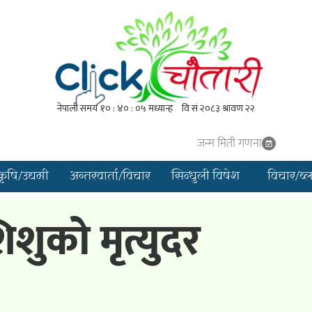
जन्म मिती गणना
कृषि/उद्यमी
अन्तरवार्ता/विचार
सिन्धुली विषेश
विचार/ब्
शुको मृत्युदर