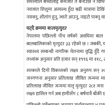
समस्याले बच्चालाई कमजोर त बनाउँछ नै विभिन्
नवजात शिशुमा अस्वस्थ हुँदा बढी मात्रामा देखिन
नसक्नु, शीतांग हुनु, ज्वरो आउनु, नाइटो पाक्न
घट्दै क्रममा बालमृत्युदर
नेपालमा पछिल्लो पाँच वर्षको अवधिमा बाल म
बालबालिकाको मृत्युदर ३३ रहेको छ । जबकी, यसभ
स्वास्थ्य सम्बन्धी नागरिक चेतनामा वृद्धि हुँद
तथ्यांक अनुसार प्रति हजार सन् १९९६ मा ११८, 
सरकाले दिगो विकासको लक्ष्य अनुरुप सन् २०३
जनगणना अनुसार प्रतिलाख जीवित जन्ममा 
प्रतिलाख जीवित जन्ममा मातृ मृत्युदर २८१ जना 
लक्ष्य हासिल गर्न अब हामीसँग ८ बर्षमात्रै बाँकी
पछिल्लो सर्वेक्षणका अनुसार गर्भावस्थामा ४ पटक 