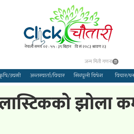
जन्म मिती गणना
कृषि/उद्यमी
अन्तरवार्ता/विचार
सिन्धुली विषेश
विचार/ब्
्लास्टिकको झोला कम 