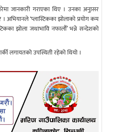
वका बारेमा जानकारी गराएका थिए । उनका अनुासर
 गरे । अभियानले ‘प्लास्टिकका झोलाको प्रयोग कम
स्टिकका झोला जथाभावि नफालौं’ भन्ने सन्देशको
कार्की लगायतको उपस्थिती रहेको थियो ।