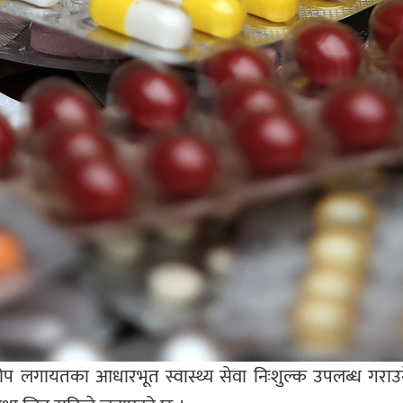
प लगायतका आधारभूत स्वास्थ्य सेवा निःशुल्क उपलब्ध गर