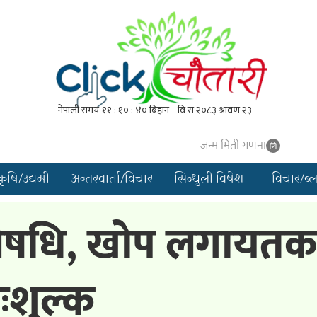
जन्म मिती गणना
कृषि/उद्यमी
अन्तरवार्ता/विचार
सिन्धुली विषेश
विचार/ब्
 औषधि, खोप लगायतक
िःशुल्क