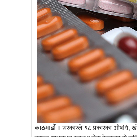
काठमाडौं ।
सरकारले ९८ प्रकारका औषधि, खो