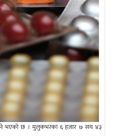
ाउने भएको छ । मुलुकभरका ६ हजार ७ सय ४३