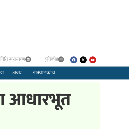
मिति रूपान्तरण
युनिकाेड
लग
अन्य
सम्पादकीय
ा आधारभूत