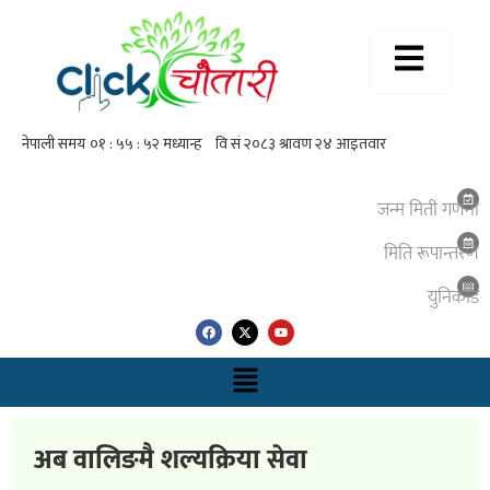
जन्म मिती गणना
मिति रूपान्तरण
युनिकाेड
अब वालिङमै शल्यक्रिया सेवा