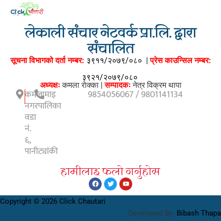
लेकाली संचार नेटवर्क प्रा.लि. द्वारा
संचालित
सूचना विभागको दर्ता नम्बर:
३९११/२०७९/०८०
|
प्रेस काउन्सिल नम्बर:
३९२१/२०७९/०८०
अध्यक्षः
कमला राेक्का |
सम्पादकः
नेत्र विक्रम थापा
कमलामाइ
9854056067 / 9801141134
नगरपालिका
वडा
नं.
६,
पानीट्यांकी
हामीलाइ फलाे गर्नुहाेस
Copyright © 2026 Click Chautari
Developed By:
Bibash Thapa