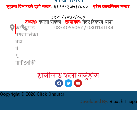
संचालित
सूचना विभागको दर्ता नम्बर:
३९११/२०७९/०८०
|
प्रेस काउन्सिल नम्बर:
३९२१/२०७९/०८०
अध्यक्षः
कमला राेक्का |
सम्पादकः
नेत्र विक्रम थापा
कमलामाइ
9854056067 / 9801141134
नगरपालिका
वडा
नं.
६,
पानीट्यांकी
हामीलाइ फलाे गर्नुहाेस
Copyright © 2026 Click Chautari
Developed By:
Bibash Thapa