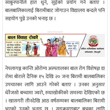
साबुनपानीले हात धुने, सुईको प्रयोग गर्ने बताए ।
बालबालिकालाई बिरामीबाट जोगाउन विद्यालय बन्दले पनि
सहयोग पुग्ने उनको भनाइ छ ।
Advertisement
नेपलागञ्ज कान्ति ओरोग्य अस्पतालका बाल रोग विशेषज्ञ डा
रोमा बोराले दैनिक १५ देखि २० जना बिरामी बालबालिका
उपचारका लागि आउने गरेको बताए । उनका अनुसार
धेरैजसो बच्चामा ज्वरो, रुघाखोकीको समस्या देखिएको छ
। खासगरी तीनदेखि आठ वर्षसम्मका बालबालिका बिरामी
भएको उनको भनाइ छ । सङ्क्रमणबाट बच्नका लागि