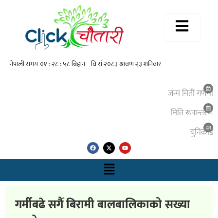
जन्म मिती गणना
मिति रूपान्तरण
युनिकाेड
गर्मीबढे सगैँ बिरामी बालबालिकाको सख्या