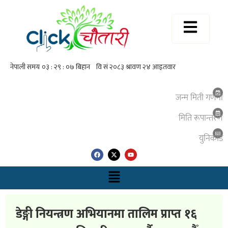
जन्म मिती गणना
मिति रूपान्तरण
युनिकाेड
डेङ्गी नियन्त्रण अभियानमा तालिम प्राप्त १६