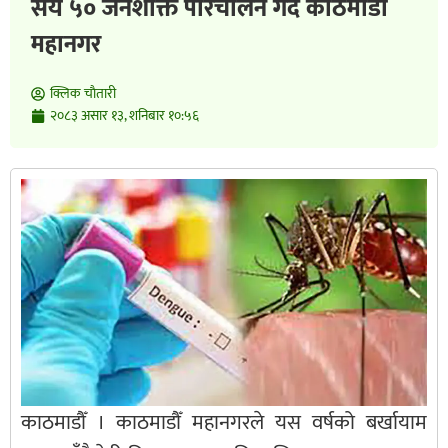
सय ५० जनशक्ति परिचालन गर्दै काठमाडौँ
महानगर
क्लिक चाैतारी
२०८३ असार १३, शनिबार १०:५६
काठमाडौँ । काठमाडौँ महानगरले यस वर्षको बर्खायाम