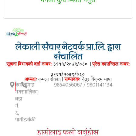
लेकाली संचार नेटवर्क प्रा.लि. द्वारा
संचालित
सूचना विभागको दर्ता नम्बर:
३९११/२०७९/०८०
|
प्रेस काउन्सिल नम्बर:
३९२१/२०७९/०८०
अध्यक्षः
कमला राेक्का |
सम्पादकः
नेत्र विक्रम थापा
कमलामाइ
9854056067 / 9801141134
नगरपालिका
वडा
नं.
६,
पानीट्यांकी
हामीलाइ फलाे गर्नुहाेस