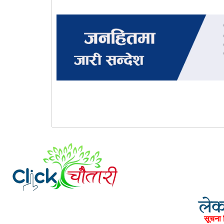
लेका
सूचना 