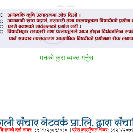
Advertisement
मनकाे कुरा ब्यक्त गर्नुस
ली संचार नेटवर्क प्रा.लि. द्वारा सं
विभागको दर्ता नम्बर:
३९११/२०७९/०८०
|
प्रेस काउन्सिल नम्बर:
३९२१/२०७