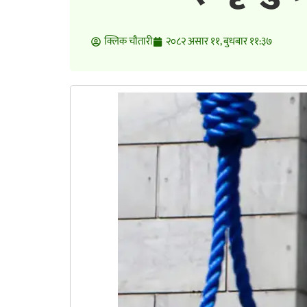
क्लिक चाैतारी
२०८२ असार ११, बुधबार ११:३७