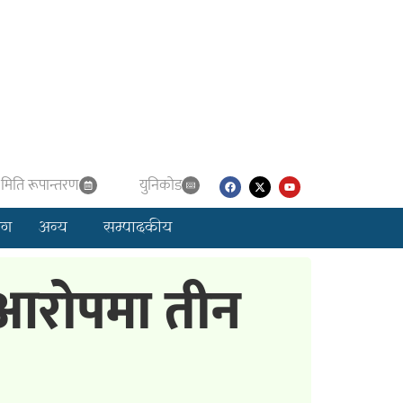
मिति रूपान्तरण
युनिकाेड
लग
अन्य
सम्पादकीय
 आरोपमा तीन