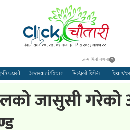
जन्म मिती गणना
कृषि/उद्यमी
अन्तरवार्ता/विचार
सिन्धुली विषेश
विचार/ब्
लको जासुसी गरेको
ण्ड