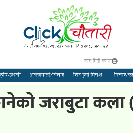
जन्म मिती गणना
कृषि/उद्यमी
अन्तरवार्ता/विचार
सिन्धुली विषेश
विचार/ब्
ानेकाे जराबुटा कला 