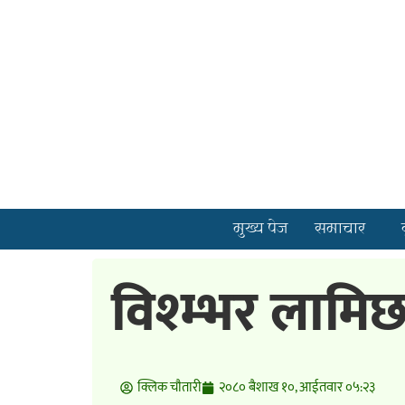
मुख्य पेज
समाचार
विश्म्भर लामिछ
क्लिक चाैतारी
२०८० बैशाख १०, आईतवार ०५:२३