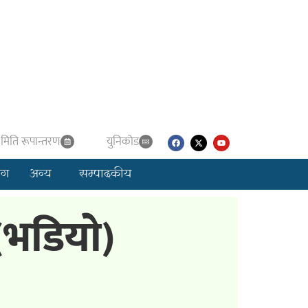
मिति रूपान्तरण
युनिकाेड
लग
अन्य
सम्पादकीय
(भडियाे)