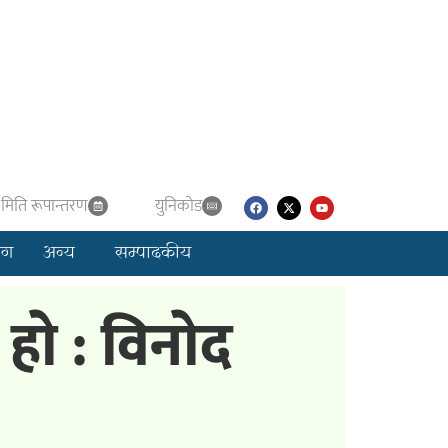
मिति रूपान्तरण
युनिकाेड
लग
अन्य
सम्पादकीय
ाे : विनाेद