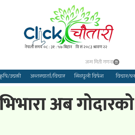
जन्म मिती गणना
कृषि/उद्यमी
अन्तरवार्ता/विचार
सिन्धुली विषेश
विचार/ब्
भिभारा अब गाेदारकाे ह