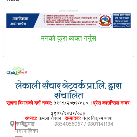
Advertisement
मनकाे कुरा ब्यक्त गर्नुस
लेकाली संचार नेटवर्क प्रा.लि. द्वारा
संचालित
सूचना विभागको दर्ता नम्बर:
३९११/२०७९/०८०
|
प्रेस काउन्सिल नम्बर:
३९२१/२०७९/०८०
अध्यक्षः
कमला राेक्का |
सम्पादकः
नेत्र विक्रम थापा
कमलामाइ
9854056067 / 9801141134
नगरपालिका