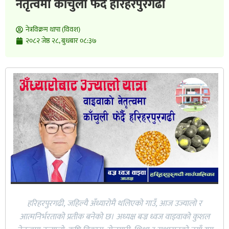
नेतृत्वमा काँचुली फेर्दै हरिहरपुरगढी
नेत्रविक्रम थापा (विवश)
२०८२ जेष्ठ २८, बुधबार ०८:३७
हरिहरपुरगढी, जहिल्यै अँध्यारोमै थलिएको गाउँ, आज उज्यालो र
आत्मनिर्भरताको प्रतीक बनेको छ। अध्यक्ष बज्र ध्वज वाइवाको कुशल