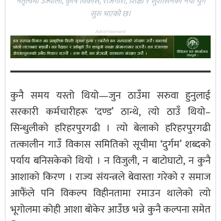
नेतृत्वमा उज्यालो, कृषि विकास, रोजगारी, शिक्षा र सुशासनको नयाँ युग
सुरु भएको छ।
Advertisement
कुनै समय यस्तो थियो—जुन ठाउँमा सरुवा हुनुलाई
सरकारी कर्मचारीहरू ‘दण्ड’ ठान्थे, त्यो ठाउँ थियो–
सिन्धुलीको हरिहरपुरगढी । त्यो बेलाको हरिहरपुरगढी
तत्कालीन गाउँ विकास समितिको सूचीमा ‘दुर्गम’ शब्दको
पर्याय बनिसकेको थियो । न विजुली, न बाटोघाटो, न कुनै
आशाको किरण । राज्य संयन्त्रले बेवास्ता गरेको र समाज
आफैंले पनि विकल्प विहीनतामा रमाउन थालेको त्यो
भूगोलमा कोही आशा बोकेर आउँछ भन्ने कुनै कल्पना समेत