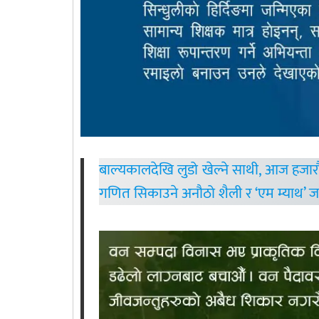
बाल्यकालदेखि लुडो खेल्ने साथी, आज हजारौ
गणित सिकाउने अनौठो शैली र ‘एम म्याथ’ जस