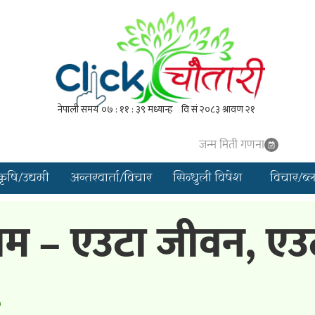
जन्म मिती गणना
कृषि/उद्यमी
अन्तरवार्ता/विचार
सिन्धुली विषेश
विचार/ब्
– एउटा जीवन, एउटा 
६