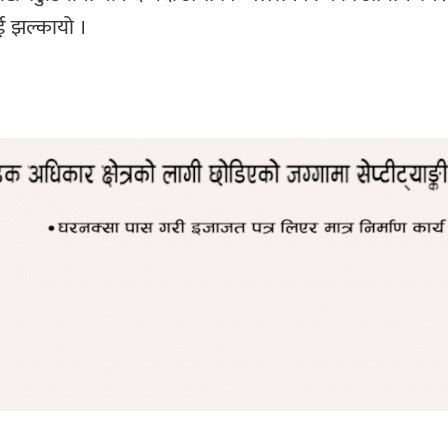
राई झल्कायो ।