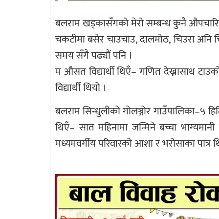
बलराम खड्कासँगको मेरो सम्बन्ध कुनै औपचारि
चकटीमा बसेर चाउचाउ, दालमोठ, चिउरा अनि चिनी म
समय सँगै पढ्यौं पनि ।
म औसत विद्यार्थी थिएँ– गणित देख्नासाथ टाउको
विद्यार्थी थियो ।
बलराम सिन्धुलीको गोलञ्जोर गाउँपालिका–५ हिर्
थिएँ– सात महिनामा जन्मिने बच्चा भाग्यमान
मध्यमवर्गीय परिवारको आशा र भरोसाका पात्र थ