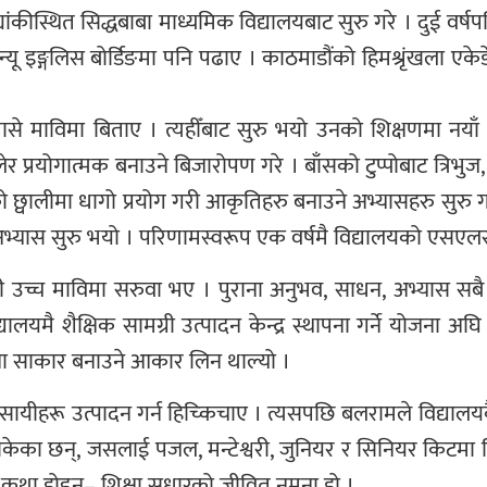
ांकीस्थित सिद्धबाबा माध्यमिक विद्यालयबाट सुरु गरे । दुई वर्
 न्यू इङ्गलिस बोर्डिङमा पनि पढाए । काठमाडौंको हिमश्रृंखला ए
े माविमा बिताए । त्यहीँबाट सुरु भयो उनको शिक्षणमा नया
प्रयोगात्मक बनाउने बिजारोपण गरे । बाँसको टुप्पोबाट त्रिभुज
छ्वालीमा धागो प्रयोग गरी आकृतिहरु बनाउने अभ्यासहरु सुरु गर
 अभ्यास सुरु भयो । परिणामस्वरूप एक वर्षमै विद्यालयको एसए
उच्च माविमा सरुवा भए । पुराना अनुभव, साधन, अभ्यास सबै ल
ालयमै शैक्षिक सामग्री उत्पादन केन्द्र स्थापना गर्ने योजना अ
पना साकार बनाउने आकार लिन थाल्यो ।
ायीहरू उत्पादन गर्न हिच्किचाए । त्यसपछि बलरामले विद्यालयकै
िसकेका छन्, जसलाई पजल, मन्टेश्वरी, जुनियर र सिनियर किटमा
कथा होइन– शिक्षा सुधारको जीवित नमूना हो ।