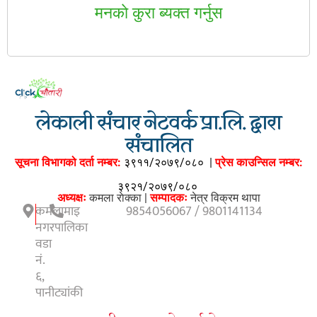
मनकाे कुरा ब्यक्त गर्नुस
लेकाली संचार नेटवर्क प्रा.लि. द्वारा
संचालित
सूचना विभागको दर्ता नम्बर:
३९११/२०७९/०८०
|
प्रेस काउन्सिल नम्बर:
३९२१/२०७९/०८०
अध्यक्षः
कमला राेक्का |
सम्पादकः
नेत्र विक्रम थापा
कमलामाइ
9854056067 / 9801141134
नगरपालिका
वडा
नं.
६,
पानीट्यांकी