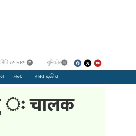
मिति रूपान्तरण
युनिकाेड
लग
अन्य
सम्पादकीय
्यु ः चालक