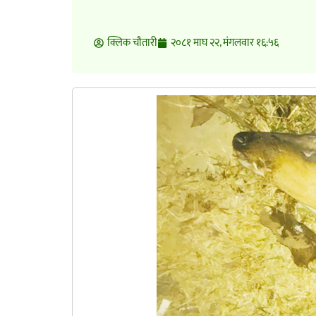
क्लिक चाैतारी
२०८१ माघ २२, मंगलवार १६:५६