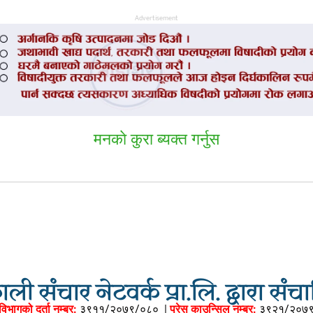
Advertisement
मनकाे कुरा ब्यक्त गर्नुस
ली संचार नेटवर्क प्रा.लि. द्वारा सं
विभागको दर्ता नम्बर:
३९११/२०७९/०८०
|
प्रेस काउन्सिल नम्बर:
३९२१/२०७