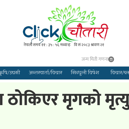
जन्म मिती गणना
कृषि/उद्यमी
अन्तरवार्ता/विचार
सिन्धुली विषेश
विचार/ब्
ठोकिएर मृगकाे मृत