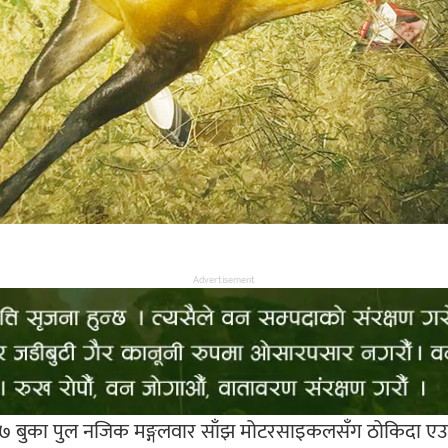
Advertisement
 ७ बुका पुल नजिक मङ्गलवार साँझ मोटरसाइकलसँग ठोकिदा एउट