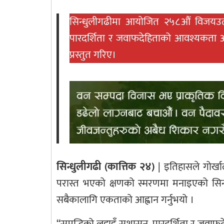
सिन्धुलीगढीमा आयोजित २५८औं विजयउत्सवम
पारदर्शिता र जवाफदेहिताको आवश्यकता औं
प्रस्तुत गरिए।
सिन्धुलीगढी (कात्तिक २४)
| इतिहासले गोर्खा
परास्त भएकाे क्षणको स्मरणमा मनाइएको सिन्धु
सबैकालागि एकताको आह्वान गर्नुभयो ।
“समृद्धिको लडाइँ सुशासन, पारदर्शिता र जवाफदेहिता