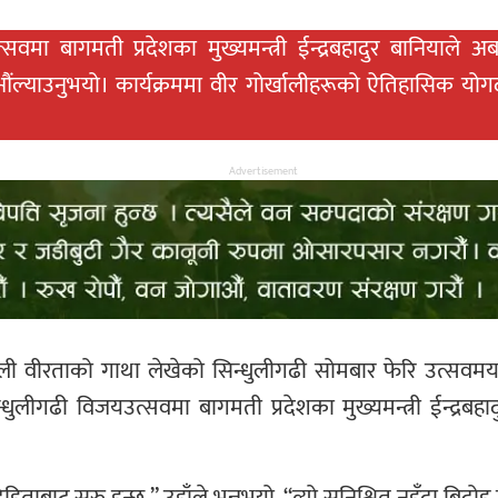
ा बागमती प्रदेशका मुख्यमन्त्री ईन्द्रबहादुर बानियाले 
ल्याउनुभयो। कार्यक्रममा वीर गोर्खालीहरूको ऐतिहासिक योगद
Advertisement
ली वीरताको गाथा लेखेको सिन्धुलीगढी सोमबार फेरि उत्सवमय 
लीगढी विजयउत्सवमा बागमती प्रदेशका मुख्यमन्त्री ईन्द्रबहाद
बाट सुरु हुन्छ,” उहाँले भन्नुभयो, “त्यो सुनिश्चित नहुँदा बिद्रोह 