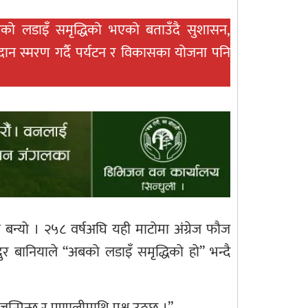
अबको लडाइँ समृद्धिको भएको बताउँदै सुशासन,
ान स्मरण गर्दै पर्यटन र विकासका योजना पनि
बन्यो । २५८ वर्षअघि यही माटोमा अंग्रेज फौज
ुर बानियाले “अबको लडाइँ समृद्धिको हो” भन्दै
जन्मिन्छ र प्रणालीमाथि प्रश्न उठ्छ ।”