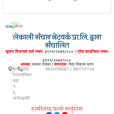
लेकाली संचार नेटवर्क प्रा.लि. द्वारा
संचालित
सूचना विभागको दर्ता नम्बर:
३९११/२०७९/०८०
|
प्रेस काउन्सिल नम्बर:
३९२१/२०७९/०८०
अध्यक्षः
कमला राेक्का |
सम्पादकः
नेत्र विक्रम थापा
कमलामाइ
9854056067 / 9801141134
नगरपालिका
वडा
नं.
६,
पानीट्यांकी
हामीलाइ फलाे गर्नुहाेस