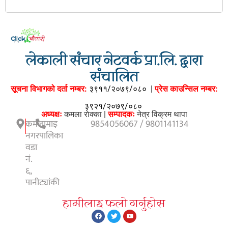
लेकाली संचार नेटवर्क प्रा.लि. द्वारा
संचालित
सूचना विभागको दर्ता नम्बर:
३९११/२०७९/०८०
|
प्रेस काउन्सिल नम्बर:
३९२१/२०७९/०८०
अध्यक्षः
कमला राेक्का |
सम्पादकः
नेत्र विक्रम थापा
कमलामाइ
9854056067 / 9801141134
नगरपालिका
वडा
नं.
६,
पानीट्यांकी
हामीलाइ फलाे गर्नुहाेस