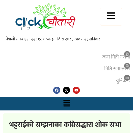
जन्म मिती गणना
मिति रूपान्तरण
युनिकाेड
भट्टराईको सम्झनाका कांग्रेसद्धारा शोक सभा