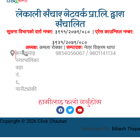
लेकाली संचार नेटवर्क प्रा.लि. द्वारा
संचालित
सूचना विभागको दर्ता नम्बर:
३९११/२०७९/०८०
|
प्रेस काउन्सिल नम्बर:
३९२१/२०७९/०८०
अध्यक्षः
कमला राेक्का |
सम्पादकः
नेत्र विक्रम थापा
कमलामाइ
9854056067 / 9801141134
नगरपालिका
वडा
नं.
६,
पानीट्यांकी
हामीलाइ फलाे गर्नुहाेस
Copyright © 2026 Click Chautari
Developed By:
Bibash Thapa