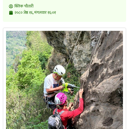
क्लिक चाैतारी
२०८० जेष्ठ १६, मंगलवार १६:०१