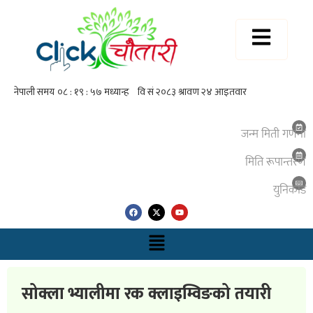
जन्म मिती गणना
मिति रूपान्तरण
युनिकाेड
सोक्ला भ्यालीमा रक क्लाइम्विङको तयारी