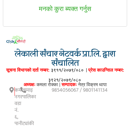
मनकाे कुरा ब्यक्त गर्नुस
लेकाली संचार नेटवर्क प्रा.लि. द्वारा
संचालित
सूचना विभागको दर्ता नम्बर:
३९११/२०७९/०८०
|
प्रेस काउन्सिल नम्बर:
३९२१/२०७९/०८०
अध्यक्षः
कमला राेक्का |
सम्पादकः
नेत्र विक्रम थापा
कमलामाइ
9854056067 / 9801141134
नगरपालिका
वडा
नं.
६,
पानीट्यांकी