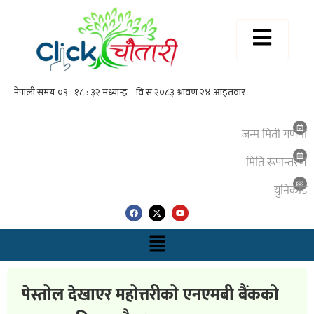
जन्म मिती गणना
मिति रूपान्तरण
युनिकाेड
पेस्तोल देखाएर महोत्तरीको एनएमबी बैंकको