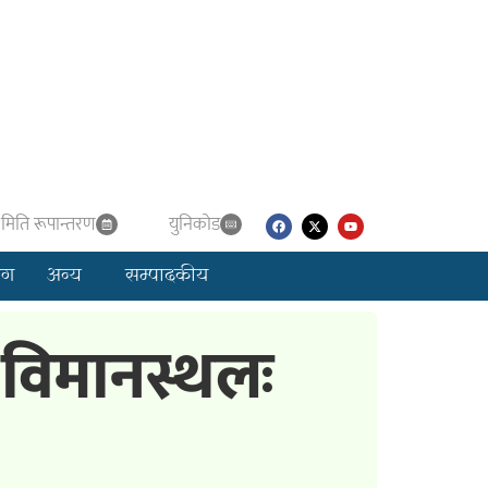
मिति रूपान्तरण
युनिकाेड
लग
अन्य
सम्पादकीय
 विमानस्थलः