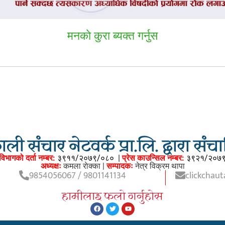
मनकाे कुरा ब्यक्त गर्नुस
ली संचार नेटवर्क प्रा.लि. द्वारा सं
विभागको दर्ता नम्बर:
३९११/२०७९/०८०
|
प्रेस काउन्सिल नम्बर:
३९२१/२०७
अध्यक्षः
कमला राेक्का |
सम्पादकः
नेत्र विक्रम थापा
9854056067 / 9801141134
clickchau
हामीलाइ फलाे गर्नुहाेस