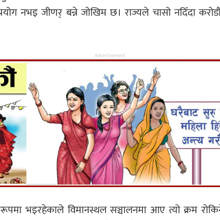
ग नभइ जीणर् बन्ने जोखिम छ। राज्यले चासो नदिँदा करोडौँ रुप
Advertisement
व्ररूपमा भइरहेकाले विमानस्थल सञ्चालनमा आए त्यो क्रम रोक