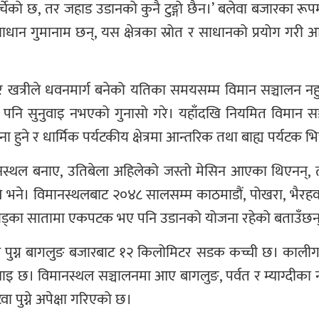
र्चेको छ, तर जहाड उडानको कुनै टुङ्गो छैन।’ बलेवा बजारका र
ाधान गुमानाम छन्, यस क्षेत्रका स्रोत र साधानको प्रयोग गरी 
र खत्रीले धवनमार्ग बनेको यतिका समयसम्म विमान सञ्चालन नह
रे पनि सुनुवाइ नभएको गुनासो गरे। यहाँदखि नियमित विमान 
ा हुने र धार्मिक पर्यटकीय क्षेत्रमा आन्तरिक तथा बाह्य पर्यटक 
िमानस्थल बनाए, उतिबेला अहिलेको जस्तो मेसिन आएका थिएनन्
े भने। विमानस्थलबाट २०४८ सालसम्म काठमाडौं, पोखरा, भैरह
खड्का सातामा एकपटक भए पनि उडानको योजना रहेको बताउँछन
पुग्न बागलुङ बजारबाट १२ किलोमिटर सडक कच्ची छ। कालीगण
नाइ छ। विमानस्थल सञ्चालनमा आए बागलुङ, पर्वत र म्याग्दीका
ा पुग्ने अपेक्षा गरिएको छ।