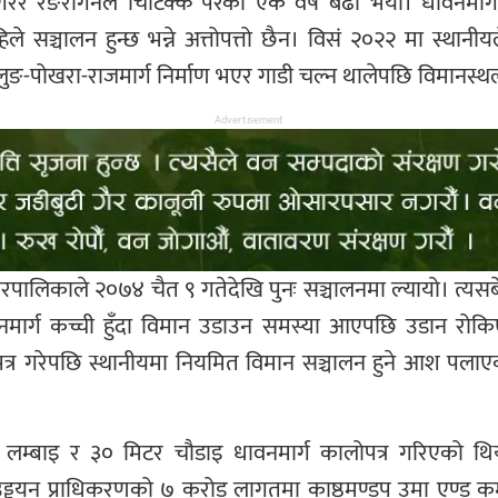
ेर रङरोगनले चिटिक्क परेको एक वर्ष बढी भयो। धावनमार्ग 
ले सञ्चालन हुन्छ भन्ने अत्तोपत्तो छैन। विसं २०२२ मा स्थान
ुङ-पोखरा-राजमार्ग निर्माण भएर गाडी चल्न थालेपछि विमानस्थ
Advertisement
रपालिकाले २०७४ चैत ९ गतेदेखि पुनः सञ्चालनमा ल्यायो। त्य
नमार्ग कच्ची हुँदा विमान उडाउन समस्या आएपछि उडान रोकि
त्र गरेपछि स्थानीयमा नियमित विमान सञ्चालन हुने आश पलाए
्बाइ र ३० मिटर चौडाइ धावनमार्ग कालोपत्र गरिएको थियो।
्डयन प्राधिकरणको ७ करोड लागतमा काष्ठमण्डप उमा एण्ड कम्प