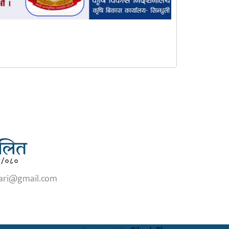
चालित
९/०८०
tari@gmail.com