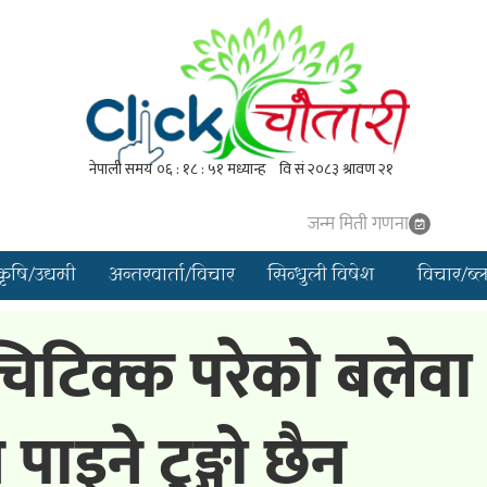
जन्म मिती गणना
कृषि/उद्यमी
अन्तरवार्ता/विचार
सिन्धुली विषेश
विचार/ब्
 चिटिक्क परेको बलेवा
ाइने टुङ्गो छैन