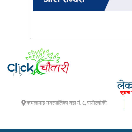
लेका
सूचना 
कमलामाइ नगरपालिका वडा नं. ६, पानीट्यांकी