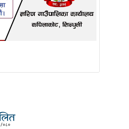
चालित
९/०८०