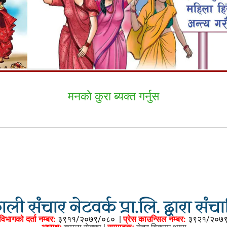
मनकाे कुरा ब्यक्त गर्नुस
ली संचार नेटवर्क प्रा.लि. द्वारा सं
विभागको दर्ता नम्बर:
३९११/२०७९/०८०
|
प्रेस काउन्सिल नम्बर:
३९२१/२०७