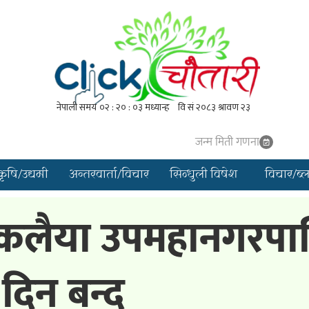
जन्म मिती गणना
कृषि/उद्यमी
अन्तरवार्ता/विचार
सिन्धुली विषेश
विचार/ब्
 कलैया उपमहानगरप
दिन बन्द