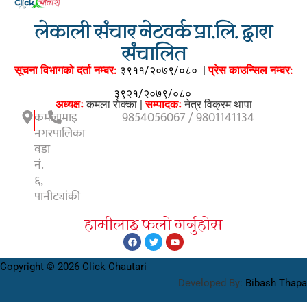
लेकाली संचार नेटवर्क प्रा.लि. द्वारा
संचालित
सूचना विभागको दर्ता नम्बर:
३९११/२०७९/०८०
|
प्रेस काउन्सिल नम्बर:
३९२१/२०७९/०८०
अध्यक्षः
कमला राेक्का |
सम्पादकः
नेत्र विक्रम थापा
कमलामाइ
9854056067 / 9801141134
नगरपालिका
वडा
नं.
६,
पानीट्यांकी
हामीलाइ फलाे गर्नुहाेस
Copyright © 2026 Click Chautari
Developed By:
Bibash Thapa