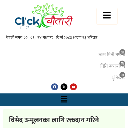
जन्म मिती गणना
मिति रूपान्तरण
युनिकाेड
विभेद उन्मूलनका लागि रक्तदान गरिने