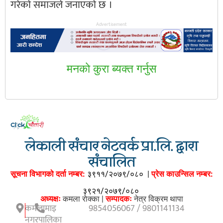
गरेको समाजले जनाएको छ ।
Advertisement
मनकाे कुरा ब्यक्त गर्नुस
लेकाली संचार नेटवर्क प्रा.लि. द्वारा
संचालित
सूचना विभागको दर्ता नम्बर:
३९११/२०७९/०८०
|
प्रेस काउन्सिल नम्बर:
३९२१/२०७९/०८०
अध्यक्षः
कमला राेक्का |
सम्पादकः
नेत्र विक्रम थापा
कमलामाइ
9854056067 / 9801141134
नगरपालिका