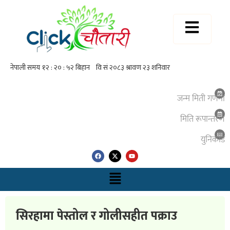
जन्म मिती गणना
मिति रूपान्तरण
युनिकाेड
सिरहामा पेस्तोल र गोलीसहीत पक्राउ