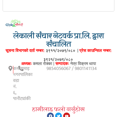
लेकाली संचार नेटवर्क प्रा.लि. द्वारा
संचालित
सूचना विभागको दर्ता नम्बर:
३९११/२०७९/०८०
|
प्रेस काउन्सिल नम्बर:
३९२१/२०७९/०८०
अध्यक्षः
कमला राेक्का |
सम्पादकः
नेत्र विक्रम थापा
कमलामाइ
9854056067 / 9801141134
नगरपालिका
वडा
नं.
६,
पानीट्यांकी
हामीलाइ फलाे गर्नुहाेस